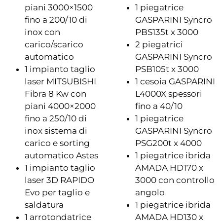
piani 3000×1500
1 piegatrice
fino a 200/10 di
GASPARINI Syncro
inox con
PBS135t x 3000
carico/scarico
2 piegatrici
automatico
GASPARINI Syncro
1 impianto taglio
PSB105t x 3000
laser MITSUBISHI
1 cesoia GASPARINI
Fibra 8 Kw con
L4000X spessori
piani 4000×2000
fino a 40/10
fino a 250/10 di
1 piegatrice
inox sistema di
GASPARINI Syncro
carico e sorting
PSG200t x 4000
automatico Astes
1 piegatrice ibrida
1 impianto taglio
AMADA HD170 x
laser 3D RAPIDO
3000 con controllo
Evo per taglio e
angolo
saldatura
1 piegatrice ibrida
1 arrotondatrice
AMADA HD130 x