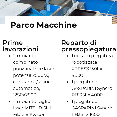
Parco Macchine
Prime
Reparto di
lavorazioni
pressopiegatura
1 impianto
1 cella di piegatura
combinato
robotizzata
punzonatrice laser
XPRESS 150t x
potenza 2500 w,
4000
con carico/scarico
1 piegatrice
automatico,
GASPARINI Syncro
1250×2500
PB135t x 4000
1 impianto taglio
1 piegatrice
laser MITSUBISHI
GASPARINI Syncro
Fibra 8 Kw con
PB35t x 1600