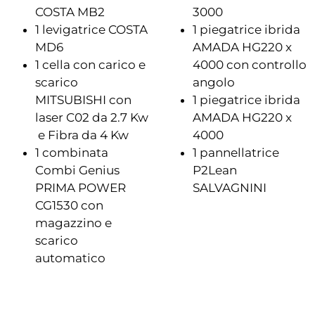
COSTA MB2
3000
1 levigatrice COSTA
1 piegatrice ibrida
MD6
AMADA HG220 x
1 cella con carico e
4000 con controllo
scarico
angolo
MITSUBISHI con
1 piegatrice ibrida
laser C02 da 2.7 Kw
AMADA HG220 x
e Fibra da 4 Kw
4000
1 combinata
1 pannellatrice
Combi Genius
P2Lean
PRIMA POWER
SALVAGNINI
CG1530 con
magazzino e
scarico
automatico