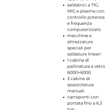
saldatrici a TIG,
MIG e plasma con
controllo potenza
e frequenza
computerizzato
macchine e
attrezzature
speciali per
saldature lineari
1 cabina di
pallinatura a vetro
6000×6000
3 cabine di
spazzolatura
manuali
carroponti con
portata fino a 6.3
ton