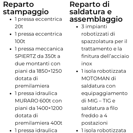
Reparto
Reparto di
stampaggio
saldatura e
assemblaggio
1 pressa eccentrica
20t
3 impianti
1 pressa eccentrica
robotizzati di
100t
spazzolatura per il
1 pressa meccanica
trattamento e la
SPIERTZ da 350t a
finitura dell’acciaio
due montanti con
inox
piani da 1850×1250
1 isola robotizzata
dotata di
MOTOMAN di
premilamiera
saldatura con
1 pressa idraulica
equipaggiamento
MURARO 600t con
di MIG – TIG e
piani da 1400×1200
saldatura a filo
dotata di
freddo a 4
premilamiera 400t
postazioni
1 pressa idraulica
1 isola robotizzata