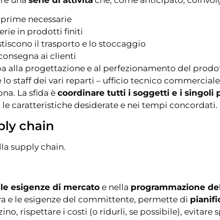
e prime necessarie
ie in prodotti finiti
stiscono il trasporto e lo stoccaggio
 consegna ai clienti
cipa alla progettazione e al perfezionamento del prodo
i e lo staff dei vari reparti – ufficio tecnico commercia
ona. La sfida è
coordinare tutti i soggetti e i singoli 
 le caratteristiche desiderate e nei tempi concordati.
ply chain
lla supply chain.
elle esigenze di mercato
e nella
programmazione del
pera e le esigenze del committente, permette di
pianif
o, rispettare i costi (o ridurli, se possibile), evitare