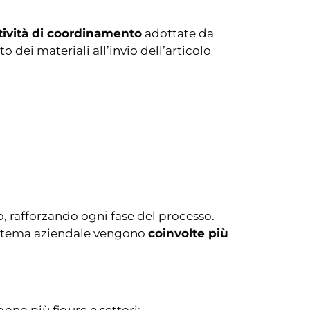
tività di coordinamento
adottate da
 dei materiali all’invio dell’articolo
o, rafforzando ogni fase del processo.
osistema aziendale vengono
coinvolte più
ono più figure e settori: