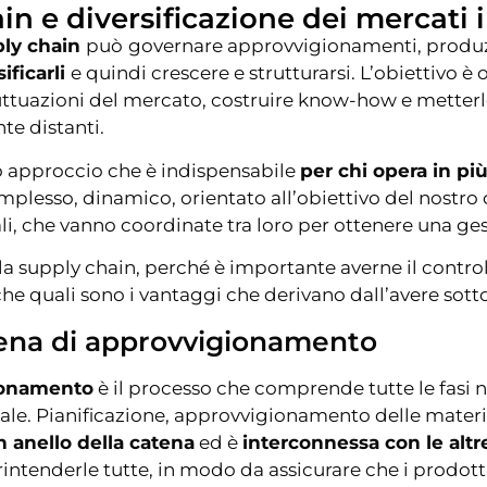
in e diversificazione dei mercati 
ply chain
può
governare approvvigionamenti, produzio
sificarli
e quindi crescere e strutturarsi. L’obiettivo è 
fluttuazioni del mercato, costruire know-how e metterlo 
te distanti.
o approccio che è indispensabile
per chi opera in pi
mplesso, dinamico, orientato all’obiettivo del nostro
ali, che vanno coordinate tra loro per ottenere una ge
a supply chain, perché è importante averne il control
che quali sono i vantaggi che derivano dall’avere sotto
atena di approvvigionamento
gionamento
è il processo che comprende tutte le fasi n
 finale. Pianificazione, approvvigionamento delle mater
 anello della catena
ed è
interconnessa con le altr
ntenderle tutte, in modo da assicurare che i prodott