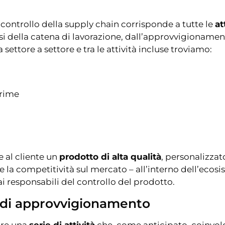
il controllo della supply chain corrisponde a tutte le
at
si della catena di lavorazione, dall’approvvigionamento
ettore a settore e tra le attività incluse troviamo:
prime
e al cliente un
prodotto di alta qualità
, personalizzat
re la competitività sul mercato – all’interno dell’ec
 ai responsabili del controllo del prodotto.
a di approvvigionamento
are una
serie di attività
che, come anticipato, coinvolg