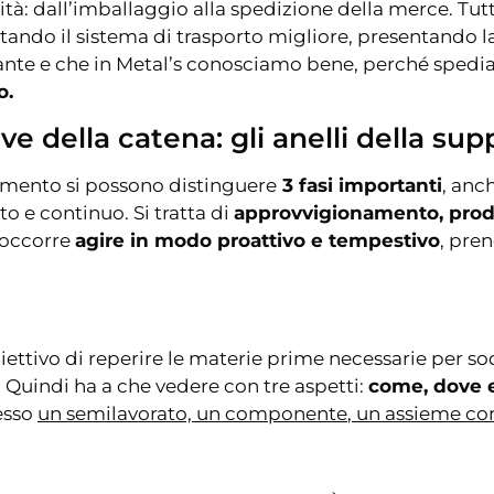
vità: dall’imballaggio alla spedizione della merce. Tut
utando il sistema di trasporto migliore, presentando
nte e che in Metal’s conosciamo bene, perché spediam
o.
ave della catena: gli anelli della sup
namento si possono distinguere
3 fasi importanti
, anc
o e continuo. Si tratta di
approvvigionamento, prod
e occorre
agire in modo proattivo e tempestivo
, pre
iettivo di reperire le materie prime necessarie per s
. Quindi ha a che vedere con tre aspetti:
come, dove e
 esso
un semilavorato, un componente
,
un assieme com