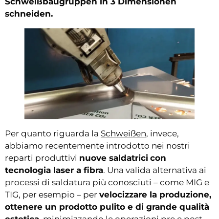
Schweißbaugruppen in 3 Dimensionen
schneiden.
Per quanto riguarda la
Schweißen
, invece,
abbiamo recentemente introdotto nei nostri
reparti produttivi
nuove saldatrici
con
tecnologia laser a fibra
. Una valida alternativa ai
processi di saldatura più conosciuti – come MIG e
TIG, per esempio – per
velocizzare la produzione,
ottenere un prodotto pulito e di grande qualità
estetica
, minimizzando le operazioni pre e post