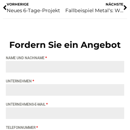
VORHERIGE
NÄCHSTE
Neues 6-Tage-Projekt
Fallbeispiel Metal‘s: Wie wir die Kosten optimiert haben, ohne die Ästhetik und Funktionalität des Produkts zu verändern
Fordern Sie ein Angebot
NAME UND NACHNAME
*
UNTERNEHMEN
*
UNTERNEHMENS-E-MAIL
*
TELEFONNUMMER
*