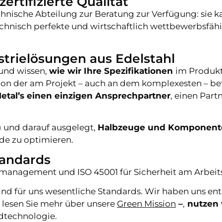
zertifizierte Qualität
chnische Abteilung zur Beratung zur Verfügung: sie k
chnisch perfekte und wirtschaftlich wettbewerbsf
strielösungen aus Edelstahl
und wissen,
wie wir Ihre Spezifikationen
im Produkt
ion der am Projekt – auch an dem komplexesten – bet
Metal’s einen einzigen Ansprechpartner
, einen Part
) und darauf ausgelegt,
Halbzeuge und Komponen
de zu optimieren.
tandards
management und ISO 45001 für Sicherheit am Arbeitspl
d für uns wesentliche Standards. Wir haben uns ents
 lesen Sie mehr über unsere
Green Mission
–
,
nutzen 
idtechnologie.