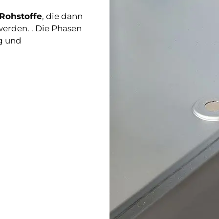
 Rohstoffe
, die dann
werden. . Die Phasen
ng und