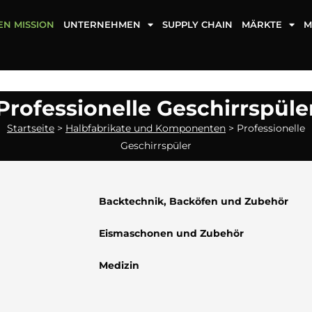
EN MISSION
UNTERNEHMEN
SUPPLY CHAIN
MÄRKTE
M
Professionelle Geschirrspüle
Startseite
>
Halbfabrikate und Komponenten
>
Professionelle
Geschirrspüler
Backtechnik, Backöfen und Zubehör
Eismaschonen und Zubehör
Medizin