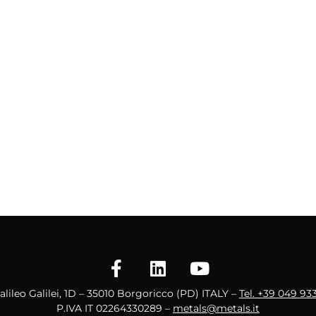
Galileo Galilei, 1D – 35010 Borgoricco (PD) ITALY –
Tel. +39 049 93
P.IVA IT 02264330289 –
metals@metals.it