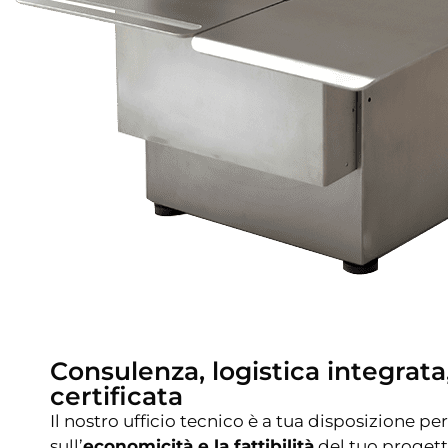
Consulenza, logistica integrata
certificata
Il nostro ufficio tecnico è a tua disposizione p
sull’
economicità e la fattibilità
del tuo progett