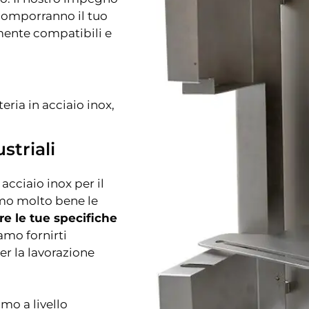
 comporranno il tuo
mente compatibili e
eria in acciaio inox,
striali
acciaio inox per il
amo molto bene le
 le tue specifiche
amo fornirti
er la lavorazione
mo a livello