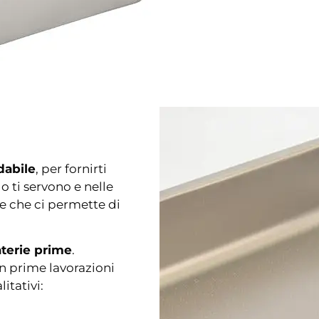
idabile
, per
fornirti
ti servono e nelle
e che ci permette di
aterie prime
.
in prime lavorazioni
itativi: