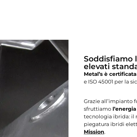
Soddisfiamo l
elevati stand
Metal’s è certificata
e ISO 45001 per la si
Grazie all’impianto 
sfruttiamo
l’energia
tecnologia ibrida: i
piegatura ibridi elet
Mission
.