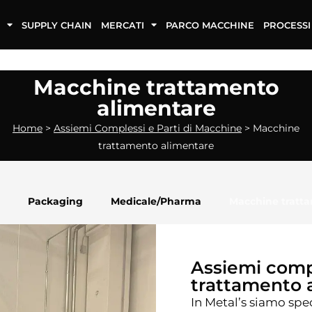
SUPPLY CHAIN
MERCATI
PARCO MACCHINE
PROCESSI
Macchine trattamento
alimentare
Home
>
Assiemi Complessi e Parti di Macchine
>
Macchine
trattamento alimentare
Packaging
Medicale/Pharma
Macchine tratt
Assiemi compl
trattamento 
In Metal’s siamo spe