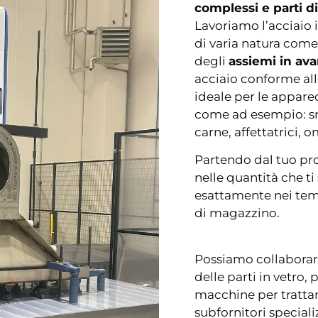
complessi e parti d
Lavoriamo l’acciaio
di varia natura come v
degli
assiemi in av
acciaio conforme all
ideale per
le appare
come ad esempio: sm
carne, affettatrici, o
Partendo dal tuo pro
nelle quantità che ti
esattamente nei temp
di magazzino.
Possiamo collaborare
delle parti in vetro, 
macchine per tratta
subfornitori specializ