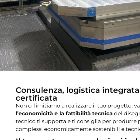
Consulenza, logistica integrata
certificata
Non ci limitiamo a realizzare il tuo progetto: 
l’economicità e la fattibilità tecnica
del disegn
tecnico ti supporta e ti consiglia per produrre 
complessi economicamente sostenibili e tecni