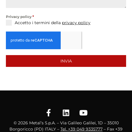
Privacy policy
*
Accetto i termini della
privacy policy
INVIA
© 2026 Metal’s S.p.A. – Via Galileo Galilei, 1D – 35010
Borgoricco (PD) ITALY –
Tel. +39 049 9335777
– Fax +39